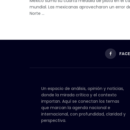
México suma su cuarta medalla de plata en el 
mundial. Las mexicanas aprovecharon un error d
Norte ...
FAC
Un espacio de análisis, opinión y noticias,
donde la mirada crítica y el contexto
importan. Aquí se conectan los temas
que marcan la agenda nacional e
internacional, con profundidad, claridad y
perspectiva.