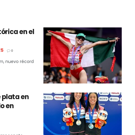
órica en el
25
0
km, nuevo récord
 plata en
lo en