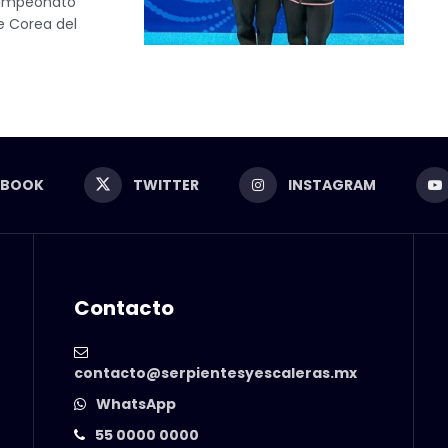
campeonato
e Corea del
EBOOK
TWITTER
INSTAGRAM
Contacto
contacto@serpientesyescaleras.mx
WhatsApp
55 0000 0000