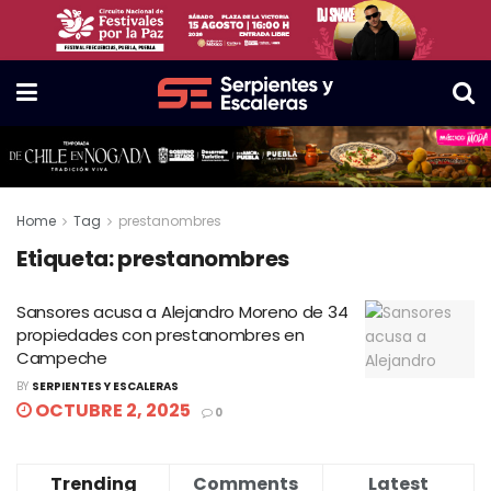
Home
Tag
prestanombres
Etiqueta:
prestanombres
Sansores acusa a Alejandro Moreno de 34
propiedades con prestanombres en
Campeche
BY
SERPIENTES Y ESCALERAS
OCTUBRE 2, 2025
0
Trending
Comments
Latest