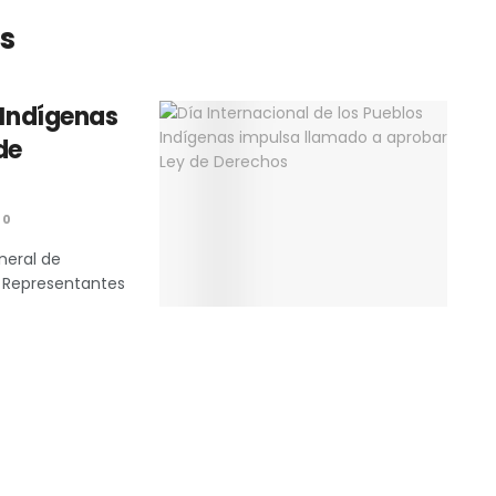
s
 Indígenas
de
0
neral de
. Representantes