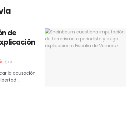
via
ón de
explicación
5
0
ficar la acusación
bertad ...