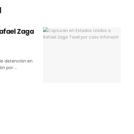
l
afael Zaga
de detención en
n por ...