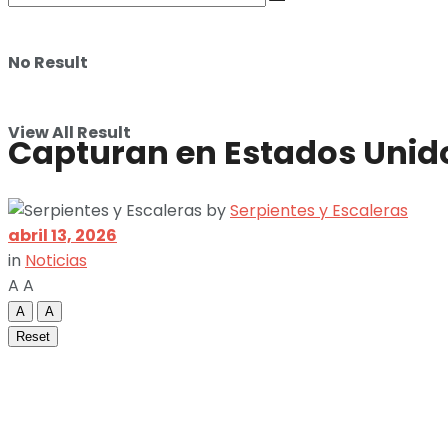
No Result
View All Result
Capturan en Estados Unido
by
Serpientes y Escaleras
abril 13, 2026
in
Noticias
A
A
A
A
Reset