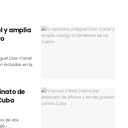
l y amplía
ro
iguel Díaz-Canel
n incluidas en la
inato de
 Cuba
ibo de dos
.• ...