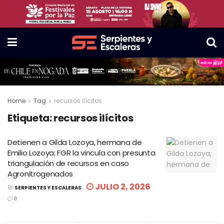
Home
Tag
recursos ilícitos
Etiqueta:
recursos ilícitos
Detienen a Gilda Lozoya, hermana de
Emilio Lozoya; FGR la vincula con presunta
triangulación de recursos en caso
Agronitrogenados
JULIO 2, 2026
BY
SERPIENTES Y ESCALERAS
0