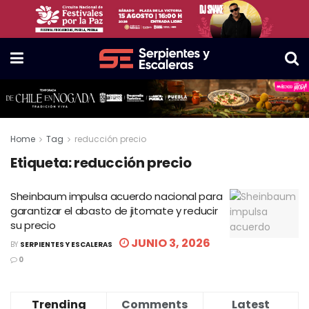
Home
Tag
reducción precio
Etiqueta:
reducción precio
Sheinbaum impulsa acuerdo nacional para
garantizar el abasto de jitomate y reducir
su precio
JUNIO 3, 2026
BY
SERPIENTES Y ESCALERAS
0
Trending
Comments
Latest