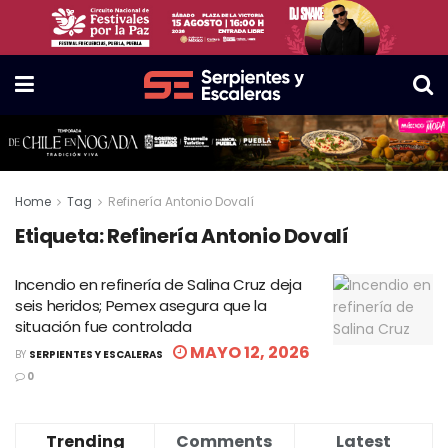
Home
Tag
Refinería Antonio Dovalí
Etiqueta:
Refinería Antonio Dovalí
Incendio en refinería de Salina Cruz deja
seis heridos; Pemex asegura que la
situación fue controlada
MAYO 12, 2026
BY
SERPIENTES Y ESCALERAS
0
Trending
Comments
Latest