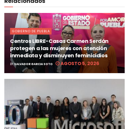
Relacionados
GOBIERNO DE PUEBLA
Centros LIBRE-Casas Carmen Serdán
protegen a las mujeres con atención
inmediata y disminuyen feminicidios
AGOSTO 5, 2026
BY
SALVADOR GARCIA SOTO