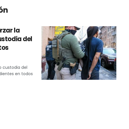
ión
rzar la
ustodia del
tos
0
 custodia del
dientes en todos