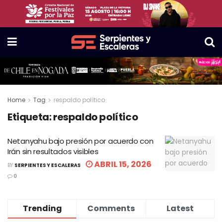
Home
Tag
respaldo político
Etiqueta:
respaldo político
Netanyahu bajo presión por acuerdo con
Irán sin resultados visibles
ABRIL 15, 2026
BY
SERPIENTES Y ESCALERAS
0
Trending
Comments
Latest