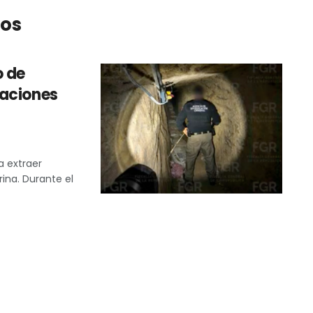
ros
o de
laciones
a extraer
ina. Durante el