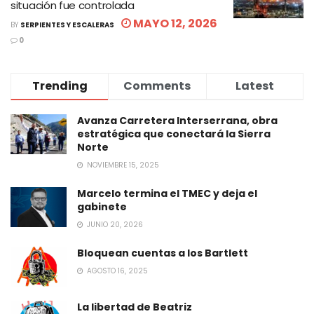
situación fue controlada
MAYO 12, 2026
BY
SERPIENTES Y ESCALERAS
0
Trending
Comments
Latest
Avanza Carretera Interserrana, obra
estratégica que conectará la Sierra
Norte
NOVIEMBRE 15, 2025
Marcelo termina el TMEC y deja el
gabinete
JUNIO 20, 2026
Bloquean cuentas a los Bartlett
AGOSTO 16, 2025
La libertad de Beatriz