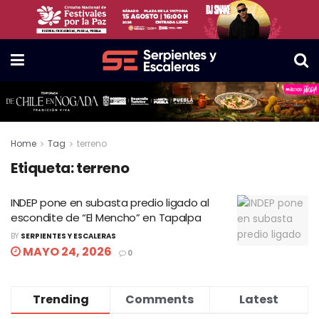
Home
Tag
terreno
Etiqueta:
terreno
INDEP pone en subasta predio ligado al
escondite de “El Mencho” en Tapalpa
BY
SERPIENTES Y ESCALERAS
MAYO 24, 2026
0
Trending
Comments
Latest