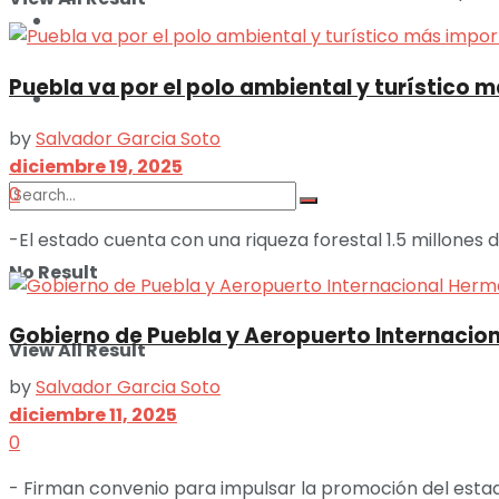
ILUSTRACIONES
Puebla va por el polo ambiental y turístico
DEPORTES
by
Salvador Garcia Soto
diciembre 19, 2025
0
-El estado cuenta con una riqueza forestal 1.5 millones 
No Result
Gobierno de Puebla y Aeropuerto Internacion
View All Result
by
Salvador Garcia Soto
diciembre 11, 2025
0
- Firman convenio para impulsar la promoción del estado