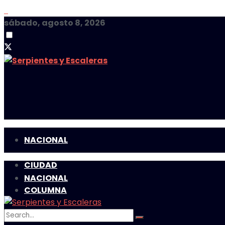
sábado, agosto 8, 2026
NACIONAL
CIUDAD
NACIONAL
COLUMNA
CIUDAD
MULTIMEDIA