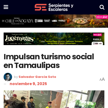
Impulsan turismo social
en Tamaulipas
by
Salvador Garcia Soto
A
A
noviembre 9, 2025