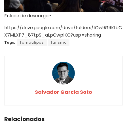
Enlace de descarga.-
https://drive.google.com/drive/folders/1Ow9G9K1bC
X7MLXP7_87tpS_aLpCwplKC?usp=sharing
Tags:
Tamaulipas
Turismo
Salvador Garcia Soto
Relacionados