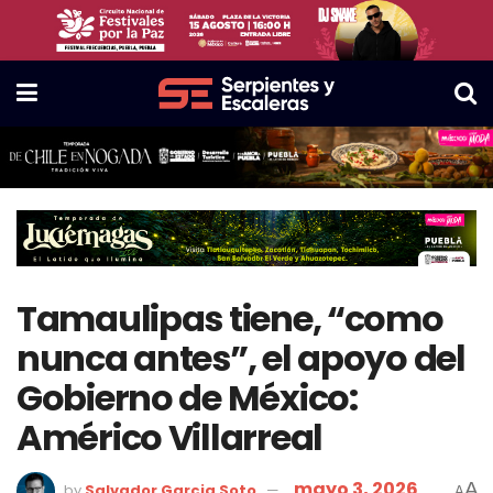
Tamaulipas tiene, “como
nunca antes”, el apoyo del
Gobierno de México:
Américo Villarreal
mayo 3, 2026
A
by
Salvador Garcia Soto
A