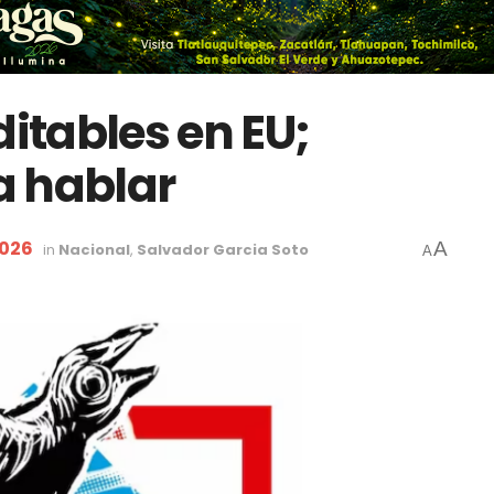
ditables en EU;
a hablar
2026
A
in
Nacional
,
Salvador Garcia Soto
A