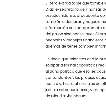
El otro extraditable que también
Díaz, exsecretario de Finanzas d
estadounidense, procedente de Ir
también a declarar y negociar s
información que compromete a s
del grupo sinaloense, pues él era
negocios y manejos financieros d
además de tener también inform
Es decir, que mientras acá la pr
solapar a los narcopolíticos re
al daño político que eso les ca
contundentes”, los propios acus
contra y, hasta ahora, tres de e
justicia estadounidense, y reneg
de Claudia Sheinbaum.