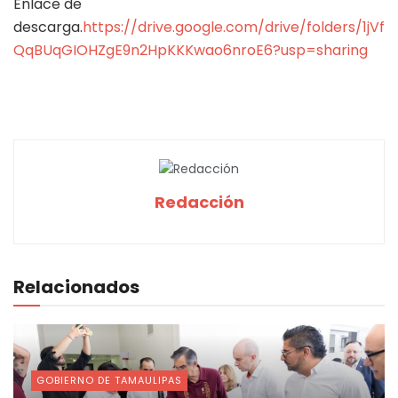
Enlace de
descarga.
https://drive.google.com/drive/folders/1jVf
QqBUqGIOHZgE9n2HpKKKwao6nroE6?usp=sharing
Redacción
Relacionados
GOBIERNO DE TAMAULIPAS