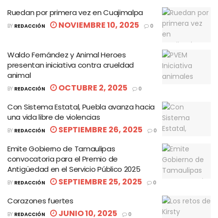
Ruedan por primera vez en Cuajimalpa
NOVIEMBRE 10, 2025
BY
REDACCIÓN
0
Waldo Fernández y Animal Heroes
presentan iniciativa contra crueldad
animal
OCTUBRE 2, 2025
BY
REDACCIÓN
0
Con Sistema Estatal, Puebla avanza hacia
una vida libre de violencias
SEPTIEMBRE 26, 2025
BY
REDACCIÓN
0
Emite Gobierno de Tamaulipas
convocatoria para el Premio de
Antigüedad en el Servicio Público 2025
SEPTIEMBRE 25, 2025
BY
REDACCIÓN
0
Corazones fuertes
JUNIO 10, 2025
BY
REDACCIÓN
0