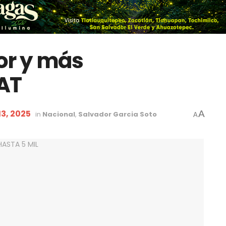
or y más
AT
13, 2025
A
in
Nacional
,
Salvador Garcia Soto
A