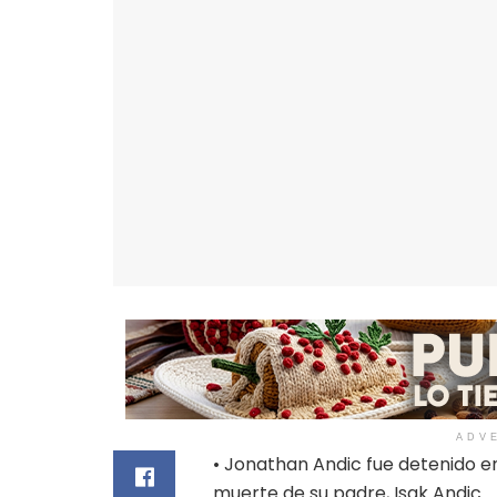
ADV
• Jonathan Andic fue detenido en
muerte de su padre, Isak Andic.