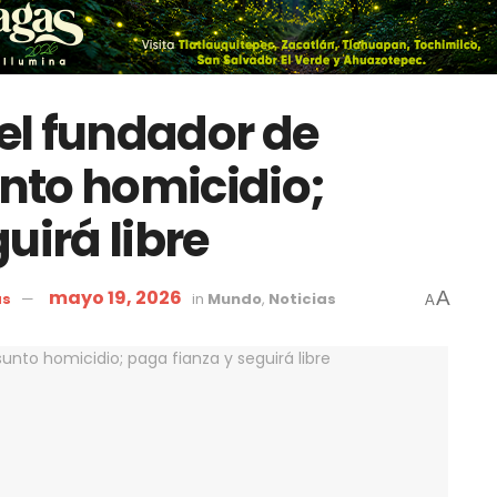
del fundador de
nto homicidio;
uirá libre
mayo 19, 2026
A
as
in
Mundo
,
Noticias
A