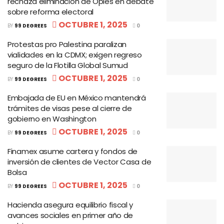
rechaza eliminación de Oples en debate
sobre reforma electoral
OCTUBRE 1, 2025
BY
99 DEGREES
0
Protestas pro Palestina paralizan
vialidades en la CDMX; exigen regreso
seguro de la Flotilla Global Sumud
OCTUBRE 1, 2025
BY
99 DEGREES
0
Embajada de EU en México mantendrá
trámites de visas pese al cierre de
gobierno en Washington
OCTUBRE 1, 2025
BY
99 DEGREES
0
Finamex asume cartera y fondos de
inversión de clientes de Vector Casa de
Bolsa
OCTUBRE 1, 2025
BY
99 DEGREES
0
Hacienda asegura equilibrio fiscal y
avances sociales en primer año de