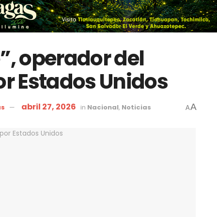
”, operador del
r Estados Unidos
abril 27, 2026
A
as
in
Nacional
,
Noticias
A