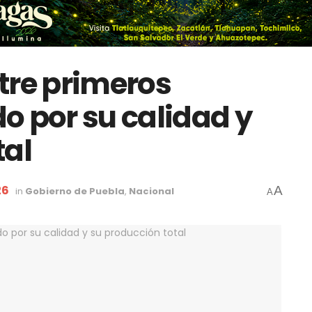
tre primeros
o por su calidad y
tal
26
A
in
Gobierno de Puebla
,
Nacional
A