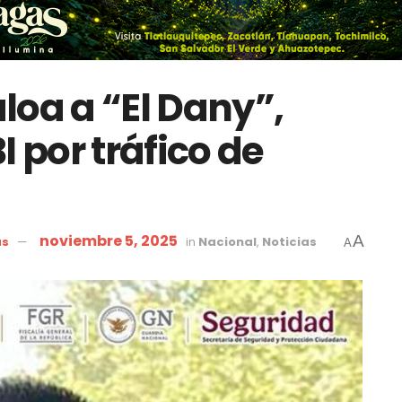
loa a “El Dany”,
I por tráfico de
noviembre 5, 2025
A
as
in
Nacional
,
Noticias
A