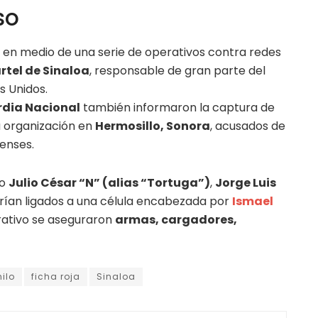
so
e en medio de una serie de operativos contra redes
rtel de Sinaloa
, responsable de gran parte del
s Unidos.
dia Nacional
también informaron la captura de
 organización en
Hermosillo, Sonora
, acusados de
enses.
mo
Julio César “N” (alias “Tortuga”)
,
Jorge Luis
arían ligados a una célula encabezada por
Ismael
rativo se aseguraron
armas, cargadores,
ilo
ficha roja
Sinaloa