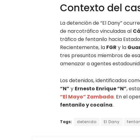
Contexto del ca
La detención de “El Dany” ocurr
de narcotráfico vinculadas al
Cá
tráfico de fentanilo hacia Estado
Recientemente, la
FGR
y la
Guar
tres presuntos miembros de esa
amenazar a agentes estadounid
Los detenidos, identificados co
“N”
y
Ernesto Enrique “N”
, est
“El Mayo” Zambada
.
En el ope
fentanilo y cocaína
.
Tags:
detenido
El Dany
fentan