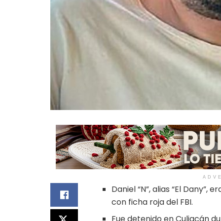
ADV
Daniel “N”, alias “El Dany”, 
con ficha roja del FBI.
Fue detenido en Culiacán du