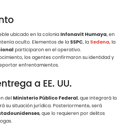
nto
eble ubicado en la colonia
Infonavit Humaya
, en
ntenía oculto. Elementos de la
SSPC
, la
Sedena
, la
ional
participaron en el operativo.
ocimiento, los agentes confirmaron su identidad y
reportar enfrentamientos.
entrega a EE. UU.
ón del
Ministerio Público Federal
, que integrará la
rá su situación jurídica. Posteriormente, será
stadounidenses
, que lo requieren por delitos
rogas.