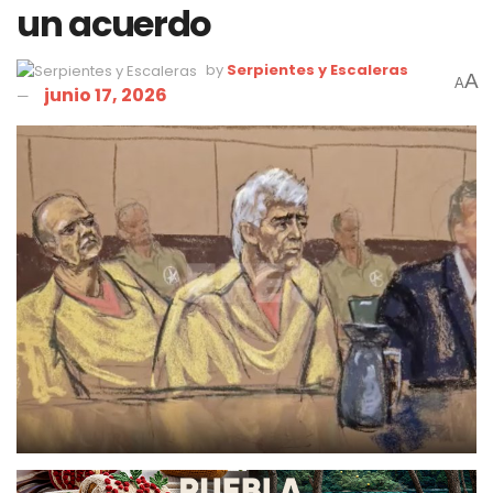
un acuerdo
by
Serpientes y Escaleras
A
A
junio 17, 2026