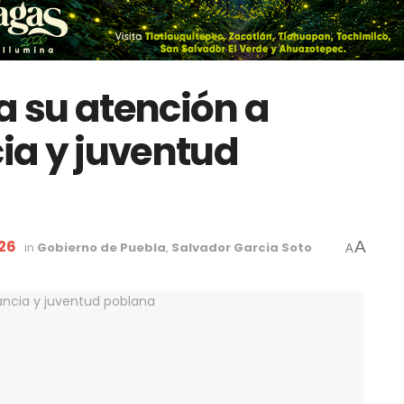
 su atención a
cia y juventud
026
A
in
Gobierno de Puebla
,
Salvador Garcia Soto
A