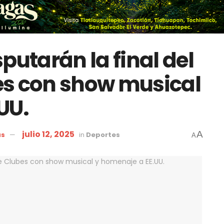
putarán la final del
es con show musical
UU.
julio 12, 2025
A
as
in
Deportes
A