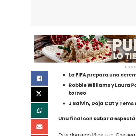
ADV
La FIFA prepara una cerem
Robbie Williams y Laura P
torneo
J Balvin, Doja Cat y Tem
Una final con sabor a espectá
Este domingo 13 de julio, Chelse