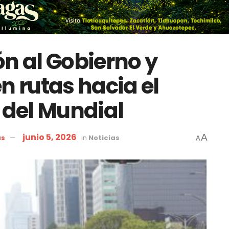
ón al Gobierno y
n rutas hacia el
 del Mundial
junio 5, 2026
A
as
in
Noticias
A