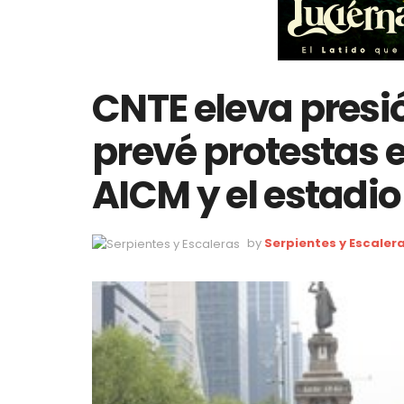
CNTE eleva presi
prevé protestas e
AICM y el estadio
by
Serpientes y Escaler