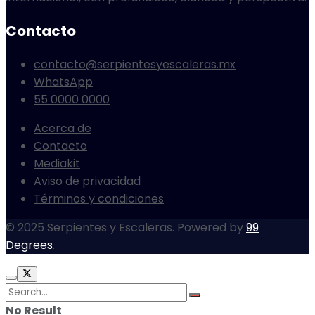
Contacto
contacto@serpientesyescaleras.mx
WhatsApp
55 0000 0000
Acerca de
Contacto
Mediakit
Aviso de privacidad
Términos y condiciones
© 2025 Serpientes y Escaleras. Powered by
99
Degrees
.
No Result