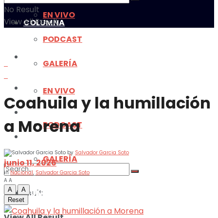
No Result
EN VIVO
View All Result
COLUMNA
PODCAST
MULTIMEDIA
GALERÍA
MUNDO
EN VIVO
Coahuila y la humillación
ILUSTRACIONES
a Morena
PODCAST
DEPORTES
by
Salvador Garcia Soto
GALERÍA
junio 11, 2026
in
Nacional
,
Salvador Garcia Soto
A
A
A
A
No Result
MUNDO
Reset
View All Result