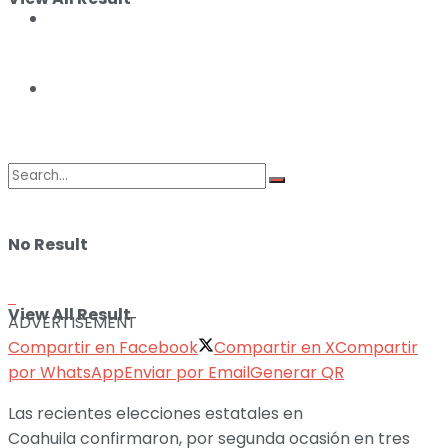
ILUSTRACIONES
DEPORTES
No Result
View All Result
ADVERTISEMENT
Compartir en Facebook
Compartir en X
Compartir
por WhatsApp
Enviar por Email
Generar QR
Las recientes elecciones estatales en
Coahuila confirmaron, por segunda ocasión en tres