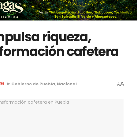
pulsa riqueza,
sformación cafetera
26
A
in
Gobierno de Puebla
,
Nacional
A