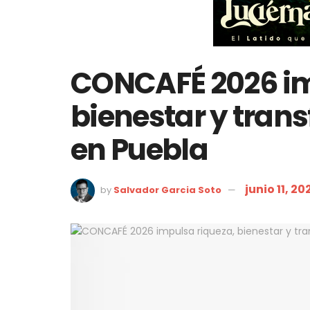
CONCAFÉ 2026 im
bienestar y tran
en Puebla
junio 11, 20
by
Salvador Garcia Soto