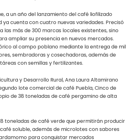
ue, a un año del lanzamiento del café liofilizado
ad ya cuenta con cuatro nuevas variedades. Precisó
 a las más de 300 marcas locales existentes, sino
ara ampliar su presencia en nuevos mercados.
stórico al campo poblano mediante la entrega de mil
ctores, sembradoras y cosechadoras, además de
reas con semillas y fertilizantes.
icultura y Desarrollo Rural, Ana Laura Altamirano
 segundo lote comercial de café Puebla, Cinco de
copio de 38 toneladas de café pergamino de alta
8 toneladas de café verde que permitirán producir
e café soluble, además de microlotes con sabores
 y cardamomo para conquistar mercados