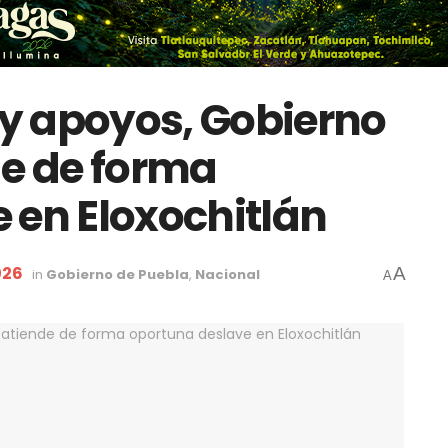
y apoyos, Gobierno
de de forma
 en Eloxochitlán
026
A
in
Gobierno de Puebla
,
Nacional
A