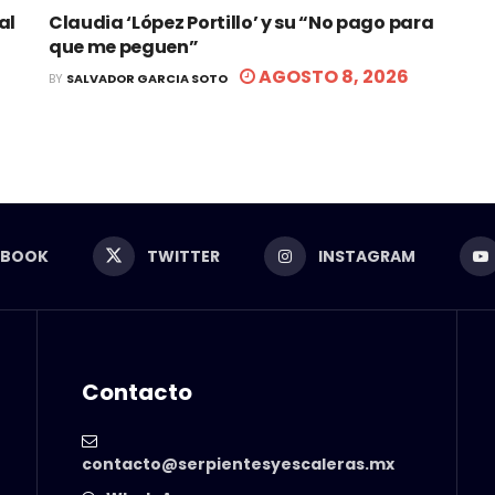
al
Claudia ‘López Portillo’ y su “No pago para
que me peguen”
AGOSTO 8, 2026
BY
SALVADOR GARCIA SOTO
EBOOK
TWITTER
INSTAGRAM
Contacto
contacto@serpientesyescaleras.mx