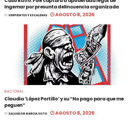
Caso Ruffo: FGR captura a apoderada legal de
Ingemar por presunta delincuencia organizada
AGOSTO 8, 2026
BY
SERPIENTES Y ESCALERAS
NACIONAL
Claudia ‘López Portillo’ y su “No pago para que me
peguen”
AGOSTO 8, 2026
BY
SALVADOR GARCIA SOTO