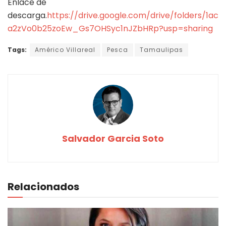
Enlace de
descarga.
https://drive.google.com/drive/folders/1ac
a2zVo0b25zoEw_Gs7OHSyc1nJZbHRp?usp=sharing
Tags:
Américo Villareal
Pesca
Tamaulipas
Salvador Garcia Soto
Relacionados