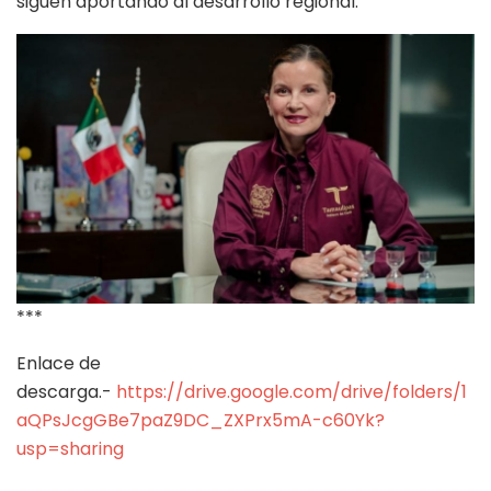
siguen aportando al desarrollo regional.
***
Enlace de
descarga.-
https://drive.google.com/drive/folders/1
aQPsJcgGBe7paZ9DC_ZXPrx5mA-c60Yk?
usp=sharing