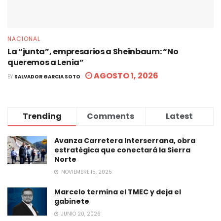
NACIONAL
La “junta”, empresarios a Sheinbaum: “No
queremos a Lenia”
AGOSTO 1, 2026
BY
SALVADOR GARCIA SOTO
Trending
Comments
Latest
Avanza Carretera Interserrana, obra
estratégica que conectará la Sierra
Norte
NOVIEMBRE 15, 2025
Marcelo termina el TMEC y deja el
gabinete
JUNIO 20, 2026