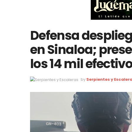
Defensa desplieg
en Sinaloa; pres
los 14 mil efectiv
by
Serpientes y Escaler