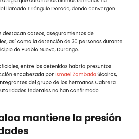
rategia que durante las últimas semanas ha
n del llamado Triángulo Dorado, donde convergen
es destacan cateos, aseguramientos de
es, así como la detención de 30 personas durante
icipio de Pueblo Nuevo, Durango.
iciales, entre los detenidos habría presuntos
acción encabezada por
Ismael Zambada
Sicairos,
 integrantes del grupo de los hermanos Cabrera
autoridades federales no han confirmado
naloa mantiene la presión
idades