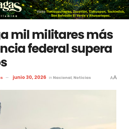
a mil militares más
encia federal supera
os
junio 30, 2026
A
as
in
Nacional
,
Noticias
A