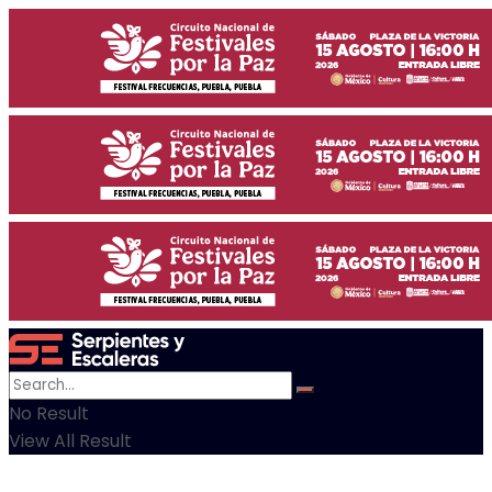
No Result
View All Result