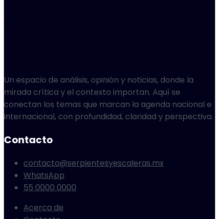
Un espacio de análisis, opinión y noticias, donde la
mirada crítica y el contexto importan. Aquí se
conectan los temas que marcan la agenda nacional e
internacional, con profundidad, claridad y perspectiva.
Contacto
contacto@serpientesyescaleras.mx
WhatsApp
55 0000 0000
Acerca de