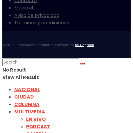
Contacto
Mediakit
Aviso de privacidad
Términos y condiciones
© 2025 Serpientes y Escaleras. Powered by
99 Degrees
.
No Result
View All Result
NACIONAL
CIUDAD
COLUMNA
MULTIMEDIA
EN VIVO
PODCAST