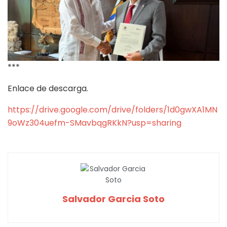
***
Enlace de descarga.
https://drive.google.com/drive/folders/1d0gwXA1MN
9oWz304uefm-SMavbqgRKkN?usp=sharing
Salvador Garcia Soto