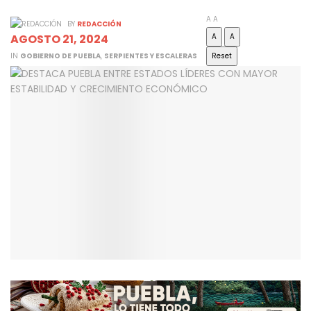
A
A
BY
REDACCIÓN
AGOSTO 21, 2024
A
A
IN
GOBIERNO DE PUEBLA
,
SERPIENTES Y ESCALERAS
Reset