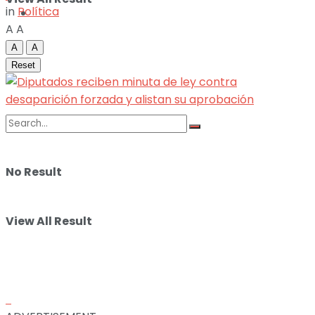
in
Política
ILUSTRACIONES
A
A
A
A
DEPORTES
Reset
No Result
View All Result