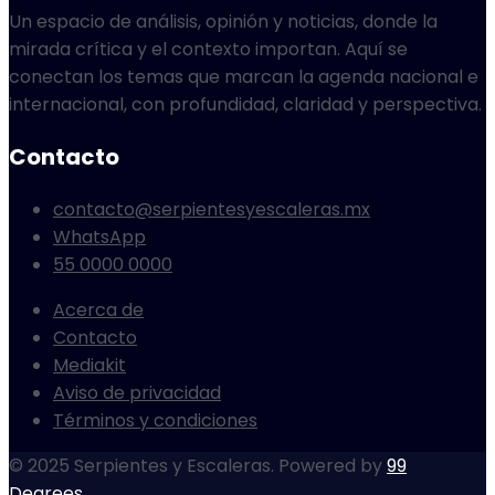
Un espacio de análisis, opinión y noticias, donde la
mirada crítica y el contexto importan. Aquí se
conectan los temas que marcan la agenda nacional e
internacional, con profundidad, claridad y perspectiva.
Contacto
contacto@serpientesyescaleras.mx
WhatsApp
55 0000 0000
Acerca de
Contacto
Mediakit
Aviso de privacidad
Términos y condiciones
© 2025 Serpientes y Escaleras. Powered by
99
Degrees
.