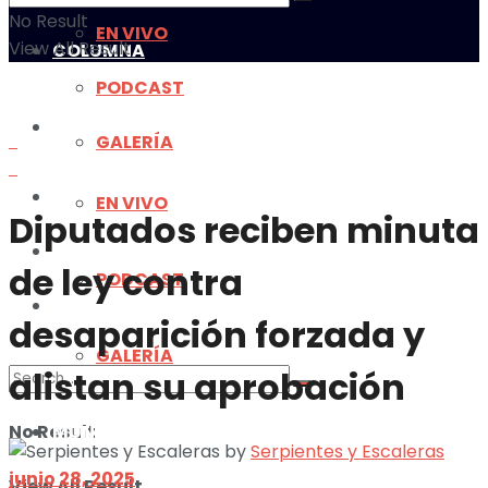
No Result
EN VIVO
View All Result
COLUMNA
PODCAST
MULTIMEDIA
GALERÍA
MUNDO
EN VIVO
Diputados reciben minuta
ILUSTRACIONES
de ley contra
PODCAST
DEPORTES
desaparición forzada y
GALERÍA
alistan su aprobación
No Result
MUNDO
by
Serpientes y Escaleras
junio 28, 2025
View All Result