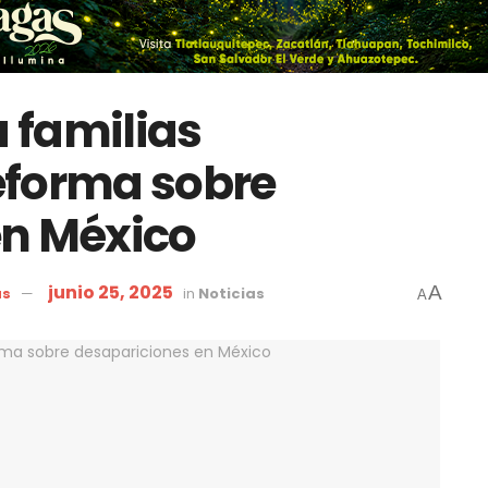
a familias
eforma sobre
en México
junio 25, 2025
A
as
in
Noticias
A