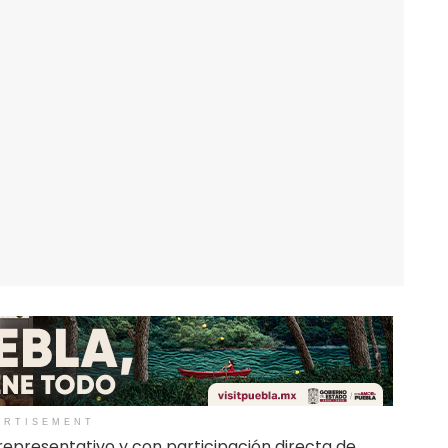
ERTISEMENT
 representativo y con participación directa de