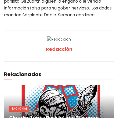
panista Gil Zuarth alguien lo engañó o le vendió
información falsa para su gober nervioso…Los dados
mandan Serpiente Doble. Semana cardiaca.
Redacción
Relacionados
NACIONAL
Claudia ‘López Portillo’ y su “No pago