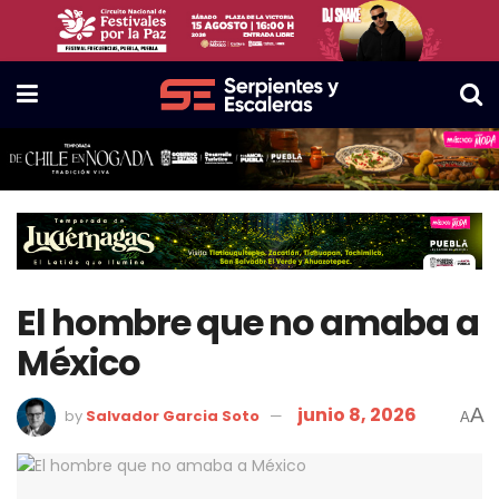
El hombre que no amaba a
México
junio 8, 2026
A
by
Salvador Garcia Soto
A