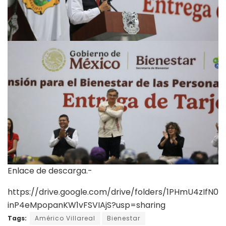
Enlace de descarga.-
https://drive.google.com/drive/folders/1PHmU4zIfN0
inP4eMpopanKW1vFSVIAjS?usp=sharing
Tags:
Américo Villareal
Bienestar