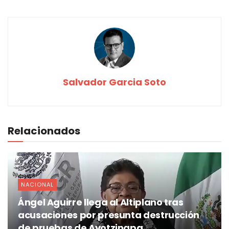
Salvador Garcia Soto
Relacionados
NACIONAL
Ángel Aguirre llega al Altiplano tras
acusaciones por presunta destrucción
de pruebas de Ayotzinapa