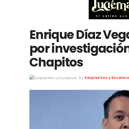
Enrique Díaz Veg
por investigación
Chapitos
by
Serpientes y Escaler