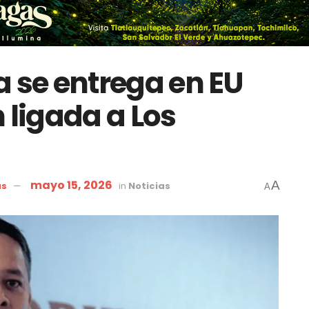
a se entrega en EU
 ligada a Los
mayo 15, 2026
A
as
in
Noticias
A