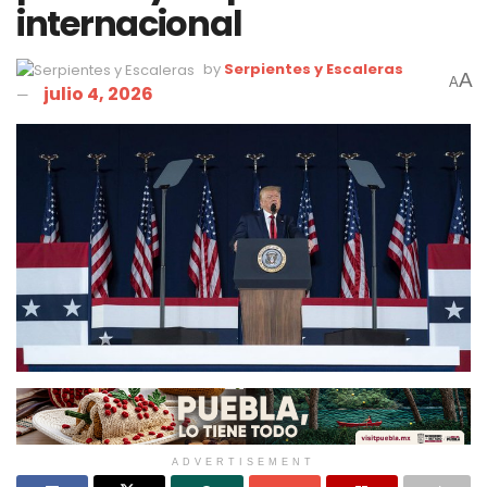
internacional
by
Serpientes y Escaleras
A
A
julio 4, 2026
ADVERTISEMENT