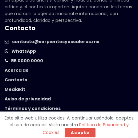
crítica y el contexto importan. Aquí se conectan los temas
que marcan la agenda nacional e internacional, con
profundidad, claridad y perspectiva.
Contacto
contacto@serpientesyescaleras.mx
WhatsApp
55 0000 0000
Acerca de
Contacto
Mediakit
Aviso de privacidad
Términos y condiciones
Este sitio web utiliza cookies. Al continuar usándolo, aceptas
el uso de cookies. Visita nuestra
Política de Privacidad y
© 2025 Serpientes y Escaleras. Powered by
99 Degrees
.
Cookies
.
Acepto